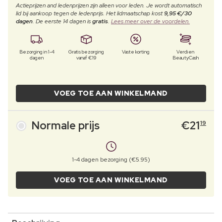
Actieprijzen and ledenprijzen zijn alleen voor leden. Je wordt automatisch
lid bij aankoop tegen de ledenprijs. Het lidmaatschap kost
9,95 €/30
dagen
. De eerste 14 dagen is
gratis
.
Lees meer over de voordelen.
Bezorging in 1-4
Gratis bezorging
Vaste korting
Verdien
dagen
vanaf €19
BeautyCash
VOEG TOE AAN WINKELMAND
Normale prijs
€
21
19
1-4 dagen bezorging (€5.95)
VOEG TOE AAN WINKELMAND