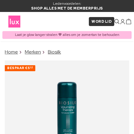
Ledenvoordelen:
SHOP ALLES MET DE MEMBERPRIJS
WORD LID
Laat je glow langer stralen 🤎 alles om je zomertan te behouden
×
Home
Merken
Biosilk
ITEM TOEGEVOEGD AAN
Vaak samen gekocht met
WINKELMAND
BESPAAR
€5
29