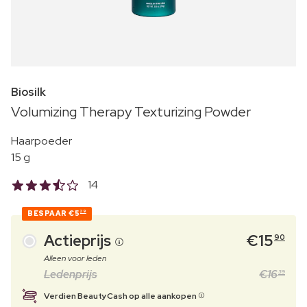
Biosilk
Volumizing Therapy Texturizing Powder
Haarpoeder
15 g
14
BESPAAR
€5
29
Actieprijs
€
15
90
Alleen voor leden
Ledenprijs
€
16
39
Verdien BeautyCash op alle aankopen