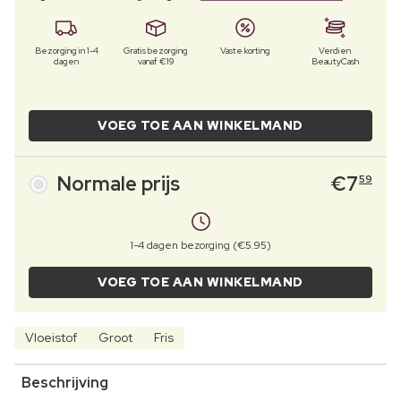
Bezorging in 1-4
Gratis bezorging
Vaste korting
Verdien
dagen
vanaf €19
BeautyCash
VOEG TOE AAN WINKELMAND
Normale prijs
€
7
59
1-4 dagen bezorging (€5.95)
VOEG TOE AAN WINKELMAND
Vloeistof
Groot
Fris
Beschrijving