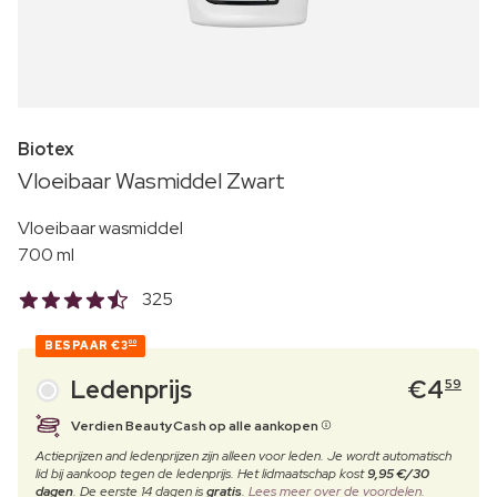
Biotex
Vloeibaar Wasmiddel Zwart
Vloeibaar wasmiddel
700 ml
325
BESPAAR
€3
00
Ledenprijs
€
4
59
Verdien BeautyCash op alle aankopen
Actieprijzen and ledenprijzen zijn alleen voor leden. Je wordt automatisch
lid bij aankoop tegen de ledenprijs. Het lidmaatschap kost
9,95 €/30
dagen
. De eerste 14 dagen is
gratis
.
Lees meer over de voordelen.