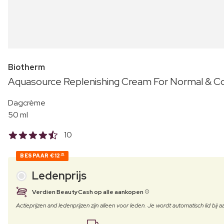
Biotherm
Aquasource Replenishing Cream For Normal & Co
Dagcrème
50 ml
10
BESPAAR
€12
70
Ledenprijs
Verdien BeautyCash op alle aankopen
Actieprijzen and ledenprijzen zijn alleen voor leden. Je wordt automatisch lid bi