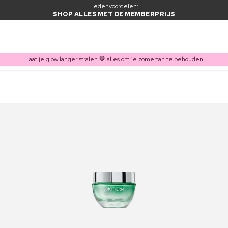
Ledenvoordelen:
SHOP ALLES MET DE MEMBERPRIJS
Laat je glow langer stralen 🤎 alles om je zomertan te behouden
ITEM TOEGEVOEGD AAN WINKELMAND
Vaak samen gekocht met