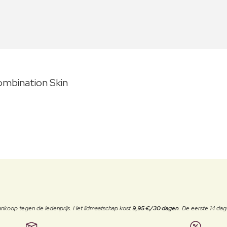
mbination Skin
j aankoop tegen de ledenprijs. Het lidmaatschap kost
9,95 €/30 dagen
. De eerste 14 dag