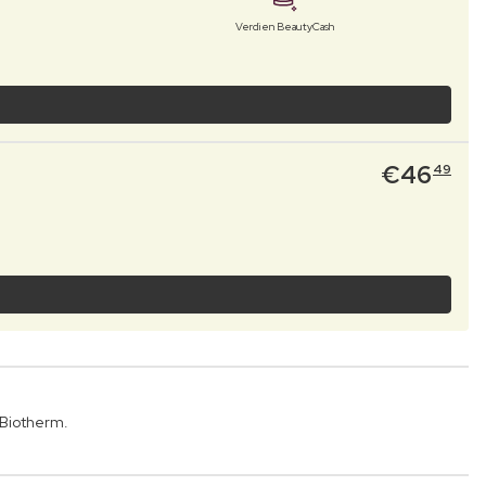
Verdien BeautyCash
€
46
49
Biotherm.