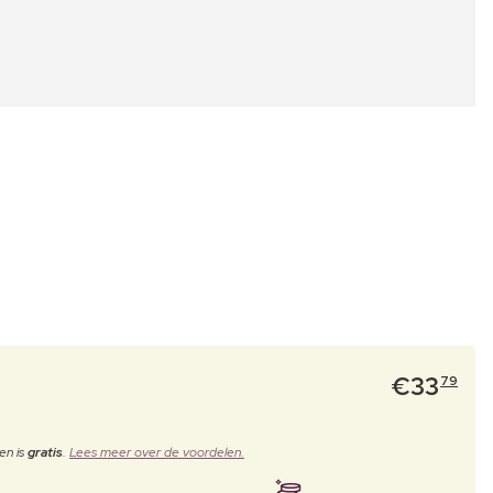
€
33
79
en is
gratis
.
Lees meer over de voordelen.