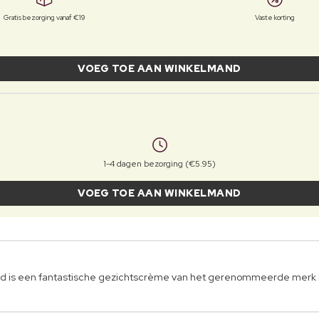
Gratis bezorging vanaf €19
Vaste korting
VOEG TOE AAN WINKELMAND
1-4 dagen bezorging (€5.95)
VOEG TOE AAN WINKELMAND
is een fantastische gezichtscrème van het gerenommeerde merk 