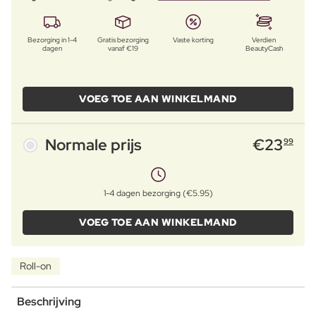
Bezorging in 1-4
Gratis bezorging
Vaste korting
Verdien
dagen
vanaf €19
BeautyCash
VOEG TOE AAN WINKELMAND
Normale prijs
€
23
99
1-4 dagen bezorging (€5.95)
VOEG TOE AAN WINKELMAND
Roll-on
Beschrijving