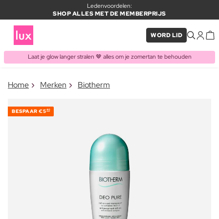
Ledenvoordelen:
SHOP ALLES MET DE MEMBERPRIJS
WORD LID
Laat je glow langer stralen 🤎 alles om je zomertan te behouden
×
Home
Merken
Biotherm
ITEM TOEGEVOEGD AAN
Vaak samen gekocht met
WINKELMAND
BESPAAR
€5
40