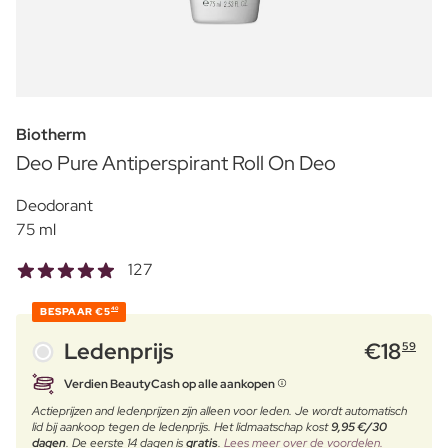
Biotherm
Deo Pure Antiperspirant Roll On Deo
Deodorant
75 ml
127
BESPAAR
€5
40
Ledenprijs
€
18
59
Verdien BeautyCash op alle aankopen
Actieprijzen and ledenprijzen zijn alleen voor leden. Je wordt automatisch
lid bij aankoop tegen de ledenprijs. Het lidmaatschap kost
9,95 €/30
dagen
. De eerste 14 dagen is
gratis
.
Lees meer over de voordelen.