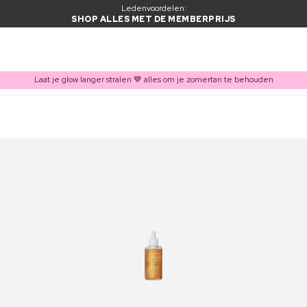
Ledenvoordelen:
SHOP ALLES MET DE MEMBERPRIJS
Laat je glow langer stralen 🤎 alles om je zomertan te behouden
ITEM TOEGEVOEGD AAN WINKELMAND
Vaak samen gekocht met