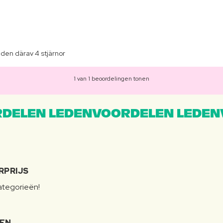
uden därav 4 stjärnor
1 van 1 beoordelingen tonen
DELEN LEDENVOORDELEN LEDEN
RPRIJS
categorieën!
LEN