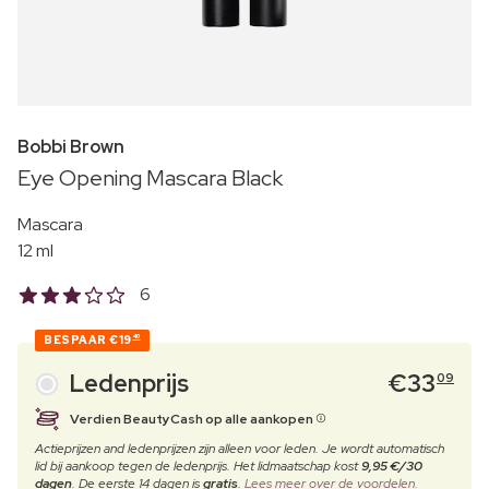
Bobbi Brown
Eye Opening Mascara Black
Mascara
12 ml
6
BESPAAR
€19
40
Ledenprijs
€
33
09
Verdien BeautyCash op alle aankopen
Actieprijzen and ledenprijzen zijn alleen voor leden. Je wordt automatisch
lid bij aankoop tegen de ledenprijs. Het lidmaatschap kost
9,95 €/30
dagen
. De eerste 14 dagen is
gratis
.
Lees meer over de voordelen.