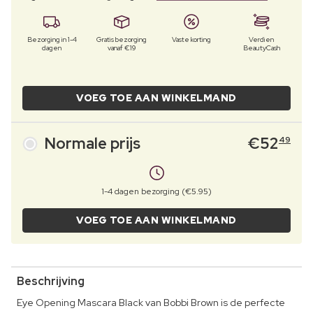
Bezorging in 1-4
Gratis bezorging
Vaste korting
Verdien
dagen
vanaf €19
BeautyCash
VOEG TOE AAN WINKELMAND
Normale prijs
€
52
49
1-4 dagen bezorging (€5.95)
VOEG TOE AAN WINKELMAND
Beschrijving
Eye Opening Mascara Black van Bobbi Brown is de perfecte