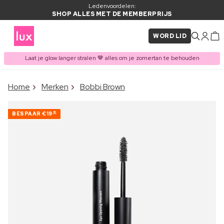
Ledenvoordelen:
SHOP ALLES MET DE MEMBERPRIJS
WORD LID
Laat je glow langer stralen 🤎 alles om je zomertan te behouden
×
Home
Merken
Bobbi Brown
ITEM TOEGEVOEGD AAN
Vaak samen gekocht met
WINKELMAND
BESPAAR
€19
40