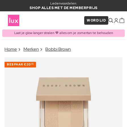
Ledenvoordelen:
SHOP ALLES MET DE MEMBERPRIJS
WORD LID
Laat je glow langer stralen 🤎 alles om je zomertan te behouden
×
Home
Merken
Bobbi Brown
ITEM TOEGEVOEGD AAN
Vaak samen gekocht met
WINKELMAND
BESPAAR
€20
60