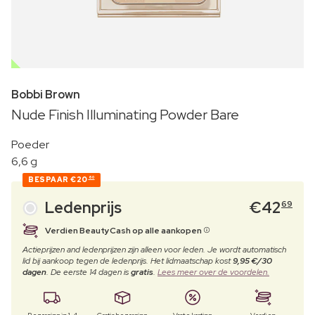
OUTLET
Bobbi Brown
Nude Finish Illuminating Powder Bare
Poeder
6,6 g
BESPAAR
€20
60
Ledenprijs
€
42
69
Verdien BeautyCash op alle aankopen
Actieprijzen and ledenprijzen zijn alleen voor leden. Je wordt automatisch
lid bij aankoop tegen de ledenprijs. Het lidmaatschap kost
9,95 €/30
dagen
. De eerste 14 dagen is
gratis
.
Lees meer over de voordelen.