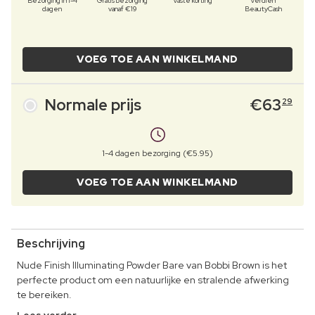
Bezorging in 1-4
Gratis bezorging
Vaste korting
Verdien
dagen
vanaf €19
BeautyCash
VOEG TOE AAN WINKELMAND
Normale prijs
€
63
29
1-4 dagen bezorging (€5.95)
VOEG TOE AAN WINKELMAND
Beschrijving
Nude Finish Illuminating Powder Bare van Bobbi Brown is het
perfecte product om een natuurlijke en stralende afwerking
te bereiken.