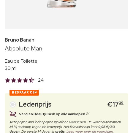
Bruno Banani
Absolute Man
Eau de Toilette
30 ml
24
BESPAAR
€6
10
Ledenprijs
€
17
39
Verdien BeautyCash op alle aankopen
Actieprijzen and ledenprijzen zijn alleen voor leden. Je wordt automatisch
lid bij aankoop tegen de ledenprijs. Het lidmaatschap kost
9,95 €/30
dagen
. De eerste 14 dagen is
gratis
.
Lees meer over de voordelen.