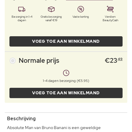
Bezorging in 1-4
Gratis bezorging
Vaste korting
Verdien
dagen
vanaf €19
BeautyCash
VOEG TOE AAN WINKELMAND
Normale prijs
€
23
49
1-4 dagen bezorging (€5.95)
VOEG TOE AAN WINKELMAND
Beschrijving
Absolute Man van Bruno Banani is een geweldige