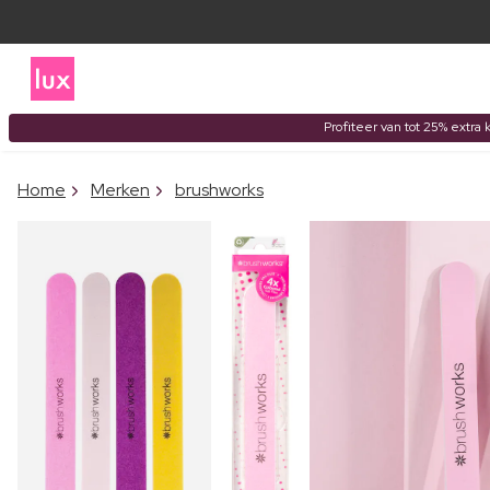
Profiteer van tot 25% extra 
Home
Merken
brushworks