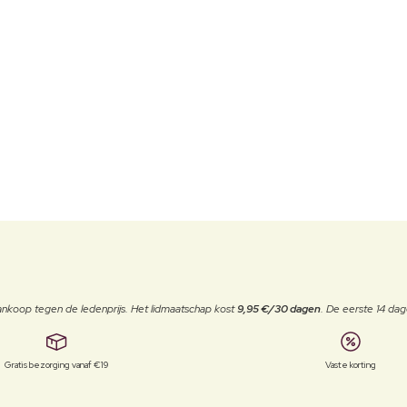
j aankoop tegen de ledenprijs. Het lidmaatschap kost
9,95 €/30 dagen
. De eerste 14 dag
Gratis bezorging vanaf €19
Vaste korting