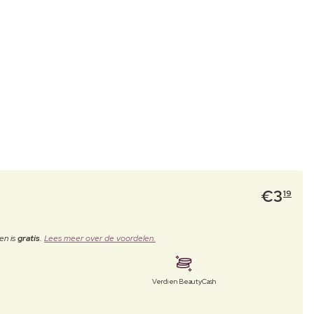
€
3
19
en is
gratis
.
Lees meer over de voordelen.
Verdien BeautyCash