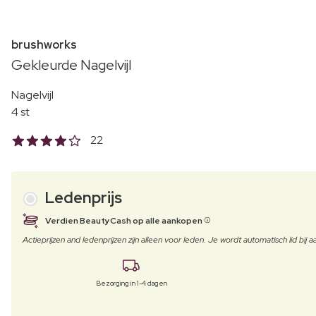
brushworks
Gekleurde Nagelvijl
Nagelvijl
4 st
22
Ledenprijs
Verdien BeautyCash op alle aankopen
Actieprijzen and ledenprijzen zijn alleen voor leden. Je wordt automatisch lid bi
Bezorging in 1-4 dagen