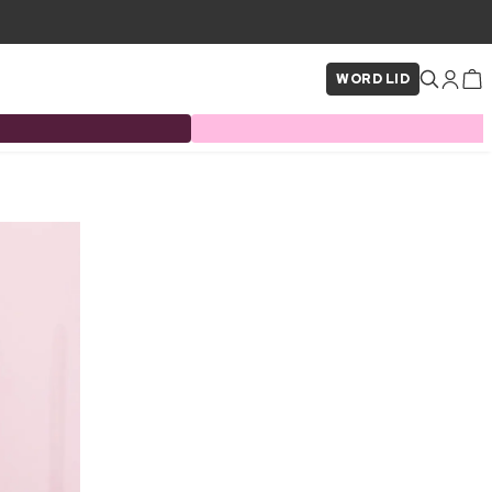
WORD LID
×