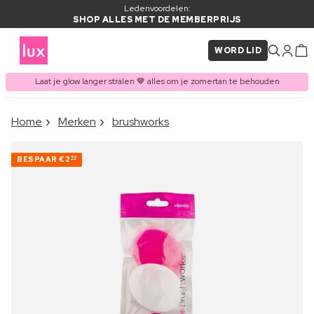
Ledenvoordelen:
SHOP ALLES MET DE MEMBERPRIJS
WORD LID
Laat je glow langer stralen 🤎 alles om je zomertan te behouden
×
Home
Merken
brushworks
ITEM TOEGEVOEGD AAN
Vaak samen gekocht met
WINKELMAND
BESPAAR
€2
50