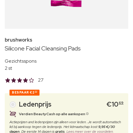
brushworks
Silicone Facial Cleansing Pads
Gezichtsspons
2 st
27
BESPAAR
€2
50
Ledenprijs
€
10
69
Verdien BeautyCash op alle aankopen
Actieprijzen and ledenprijzen zijn alleen voor leden. Je wordt automatisch
lid bij aankoop tegen de ledenprijs. Het lidmaatschap kost
9,95 €/30
dagen
. De eerste 14 dagen is
gratis
.
Lees meer over de voordelen.