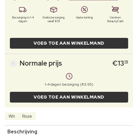
Bezorging in 1-4
Gratis bezorging
Vaste korting
Verdien
dagen
vanaf €19
BeautyCash
VOEG TOE AAN WINKELMAND
Normale prijs
€
13
19
1-4 dagen bezorging (€5.95)
VOEG TOE AAN WINKELMAND
Wit
Roze
Beschrijving