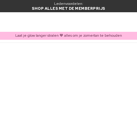
Ledenvoordelen:
SHOP ALLES MET DE MEMBERPRIJS
Laat je glow langer stralen 🤎 alles om je zomertan te behouden
ITEM TOEGEVOEGD AAN WINKELMAND
Vaak samen gekocht met