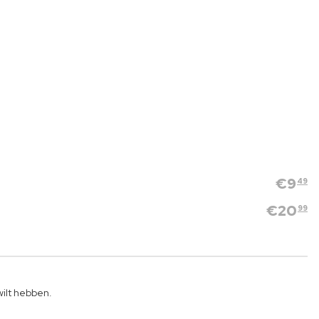
€
9
49
€
20
99
wilt hebben.