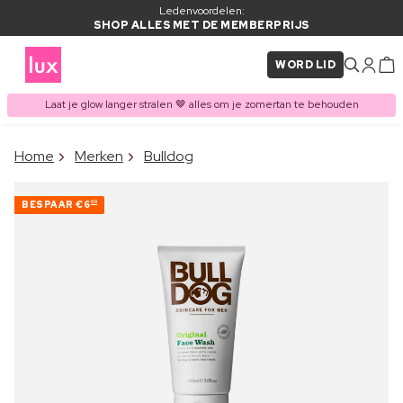
Ledenvoordelen:
SHOP ALLES MET DE MEMBERPRIJS
WORD LID
Laat je glow langer stralen 🤎 alles om je zomertan te behouden
×
Home
Merken
Bulldog
ITEM TOEGEVOEGD AAN
Vaak samen gekocht met
WINKELMAND
BESPAAR
€6
00