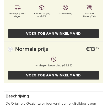
Bezorging in 1-4
Gratis bezorging
Vaste korting
Verdien
dagen
vanaf €19
BeautyCash
VOEG TOE AAN WINKELMAND
Normale prijs
€
13
49
1-4 dagen bezorging (€5.95)
VOEG TOE AAN WINKELMAND
Beschrijving
De Originele Gezichtsreiniger van het merk Bulldog is een