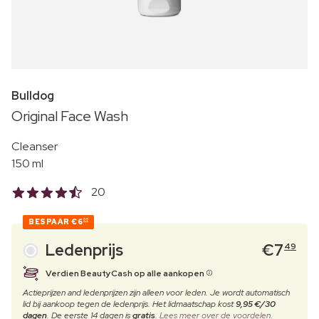
Bulldog
Original Face Wash
Cleanser
150 ml
20
BESPAAR
€6
00
Ledenprijs
€
7
49
Verdien BeautyCash op alle aankopen
Actieprijzen and ledenprijzen zijn alleen voor leden. Je wordt automatisch
lid bij aankoop tegen de ledenprijs. Het lidmaatschap kost
9,95 €/30
dagen
. De eerste 14 dagen is
gratis
.
Lees meer over de voordelen.