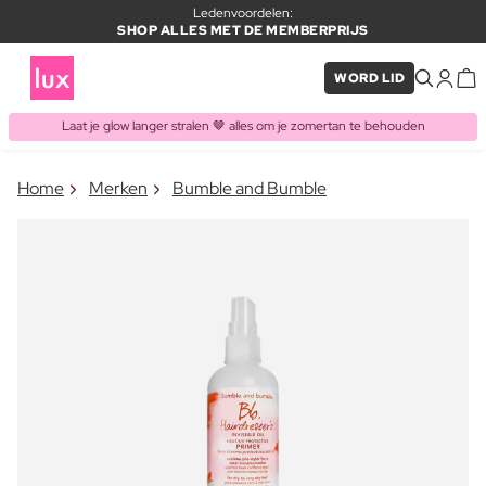
Ledenvoordelen:
SHOP ALLES MET DE MEMBERPRIJS
WORD LID
Laat je glow langer stralen 🤎 alles om je zomertan te behouden
×
Home
Merken
Bumble and Bumble
ITEM TOEGEVOEGD AAN
Vaak samen gekocht met
WINKELMAND