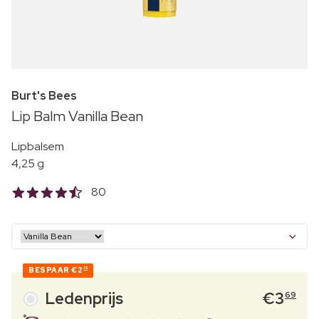
Burt's Bees
Lip Balm Vanilla Bean
Lipbalsem
4,25 g
80
BESPAAR
€2
10
Ledenprijs
€
3
69