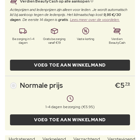
Verdien BeautyCash op alle aankopen
Actieprijzen and ledenprijzen zijn alleen voor leden. Je wordt automatisch
lid bij aankoop tegen de ledenprijs. Het lidmaatschap kost
9,95 €/30
dagen
. De eerste 14 dagen is
gratis
.
Lees meer over de voordelen.
Bezorging in 1-4
Gratis bezorging
Vaste korting
Verdien
dagen
vanaf €19
BeautyCash
VOEG TOE AAN WINKELMAND
Normale prijs
€
5
79
1-4 dagen bezorging (€5.95)
VOEG TOE AAN WINKELMAND
Hydraterend
Verkoelend
Verzachtend
Verstevigend