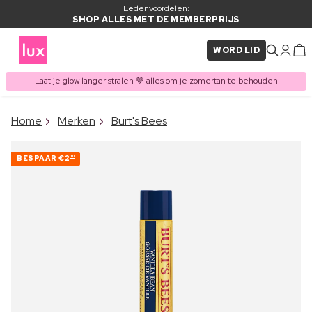
Ledenvoordelen:
SHOP ALLES MET DE MEMBERPRIJS
WORD LID
Laat je glow langer stralen 🤎 alles om je zomertan te behouden
×
Home
Merken
Burt's Bees
ITEM TOEGEVOEGD AAN
Vaak samen gekocht met
WINKELMAND
BESPAAR
€2
10