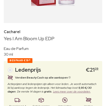
Cacharel
Yes I Am Bloom Up EDP
Eau de Parfum
30 ml
BESPAAR
€19
30
Ledenprijs
€
21
39
Verdien BeautyCash op alle aankopen
Actieprijzen and ledenprijzen zijn alleen voor leden. Je wordt automatisch
lid bij aankoop tegen de ledenprijs. Het lidmaatschap kost
9,95 €/30
dagen
. De eerste 14 dagen is
gratis
.
Lees meer over de voordelen.