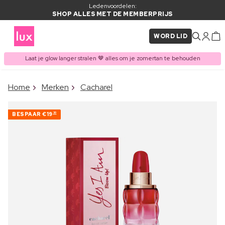
Ledenvoordelen:
SHOP ALLES MET DE MEMBERPRIJS
WORD LID
Laat je glow langer stralen 🤎 alles om je zomertan te behouden
×
Home
Merken
Cacharel
ITEM TOEGEVOEGD AAN
Vaak samen gekocht met
WINKELMAND
BESPAAR
€19
30