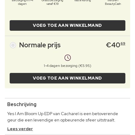
Bezorging in 1-4
Gratis bezorging
Vaste korting
Verdien
dagen
vanaf €19
BeautyCash
VOEG TOE AAN WINKELMAND
Normale prijs
€
40
69
1-4 dagen bezorging (€5.95)
VOEG TOE AAN WINKELMAND
Beschrijving
Yes I Am Bloom Up EDP van Cacharel is een betoverende
geur die een levendige en opbeurende sfeer uitstraalt.
Lees verder