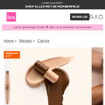
Ledenvoordelen:
SHOP ALLES MET DE MEMBERPRIJS
WORD LID
Laat je glow langer stralen 🤎 alles om je zomertan te behouden
×
Home
Merken
Catrice
ITEM TOEGEVOEGD AAN
Vaak samen gekocht met
WINKELMAND
BESPAAR
€2
90