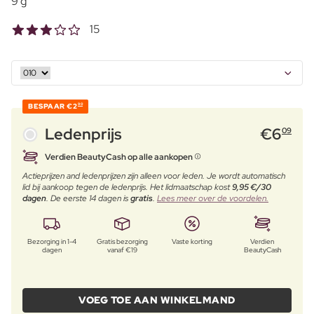
9 g
15
BESPAAR
€2
90
Ledenprijs
€
6
09
Verdien BeautyCash op alle aankopen
Actieprijzen and ledenprijzen zijn alleen voor leden. Je wordt automatisch
lid bij aankoop tegen de ledenprijs. Het lidmaatschap kost
9,95 €/30
dagen
. De eerste 14 dagen is
gratis
.
Lees meer over de voordelen.
Bezorging in 1-4
Gratis bezorging
Vaste korting
Verdien
dagen
vanaf €19
BeautyCash
VOEG TOE AAN WINKELMAND