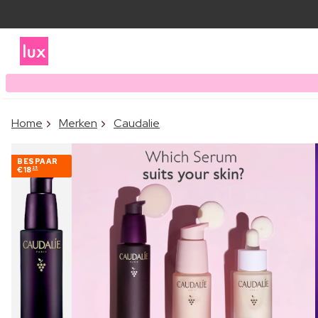
Home
Merken
Caudalie
BESPAAR
€18
25