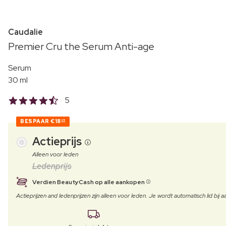
Caudalie
Premier Cru the Serum Anti-age
Serum
30 ml
5
BESPAAR
€18
25
Actieprijs
Alleen voor leden
Ledenprijs
Verdien BeautyCash op alle aankopen
Actieprijzen and ledenprijzen zijn alleen voor leden. Je wordt automatisch lid bi