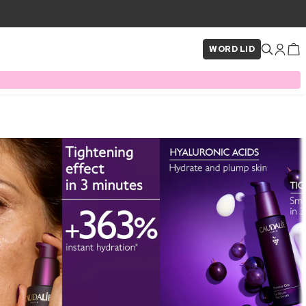
WORD LID
×