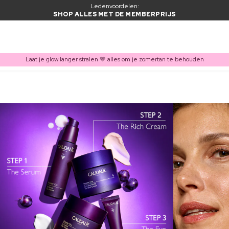
Ledenvoordelen:
SHOP ALLES MET DE MEMBERPRIJS
Laat je glow langer stralen 🤎 alles om je zomertan te behouden
ITEM TOEGEVOEGD AAN WINKELMAND
Vaak samen gekocht met