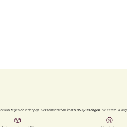
j aankoop tegen de ledenprijs. Het lidmaatschap kost
9,95 €/30 dagen
. De eerste 14 dag