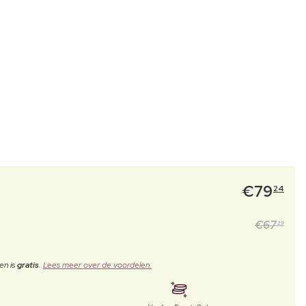
€
79
24
€
67
29
en is
gratis
.
Lees meer over de voordelen.