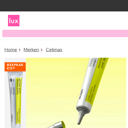
Home
Merken
Celimax
BESPAAR
€13
40