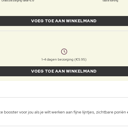
Gratis bezorging vanaf €19
Vaste korting
VOEG TOE AAN WINKELMAND
1-4 dagen bezorging (€5.95)
VOEG TOE AAN WINKELMAND
booster voor jou als je wilt werken aan fijne lijntjes, zichtbare poriën