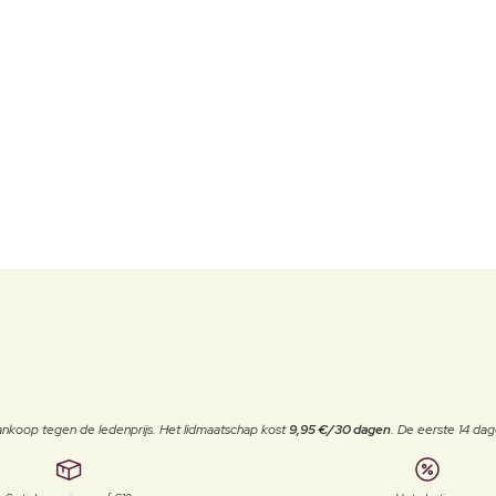
j aankoop tegen de ledenprijs. Het lidmaatschap kost
9,95 €/30 dagen
. De eerste 14 dag