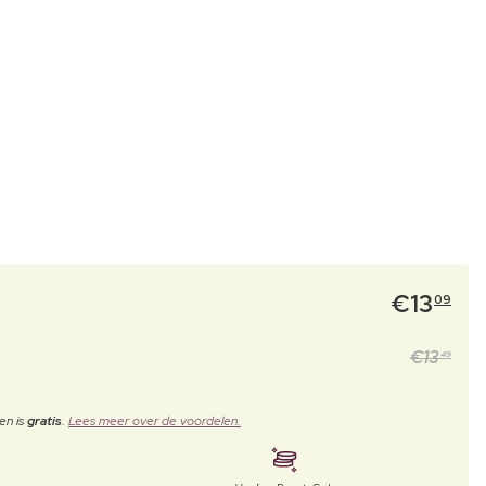
€
13
09
€
13
49
en is
gratis
.
Lees meer over de voordelen.