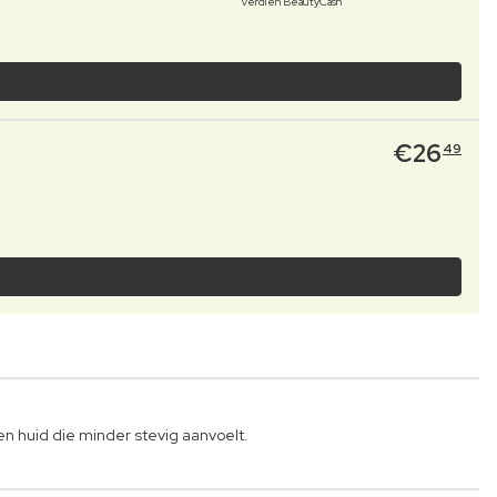
Verdien BeautyCash
€
26
49
 en huid die minder stevig aanvoelt.