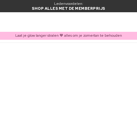
Ledenvoordelen:
SHOP ALLES MET DE MEMBERPRIJS
Laat je glow langer stralen 🤎 alles om je zomertan te behouden
ITEM TOEGEVOEGD AAN WINKELMAND
Vaak samen gekocht met