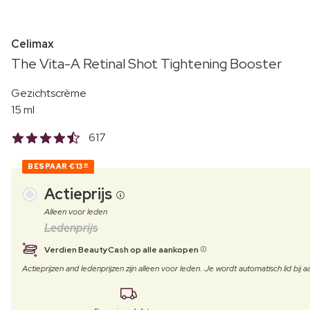
Celimax
The Vita-A Retinal Shot Tightening Booster
Gezichtscrème
15 ml
617
BESPAAR
€13
40
Actieprijs
Alleen voor leden
Ledenprijs
Verdien BeautyCash op alle aankopen
Actieprijzen and ledenprijzen zijn alleen voor leden. Je wordt automatisch lid bi