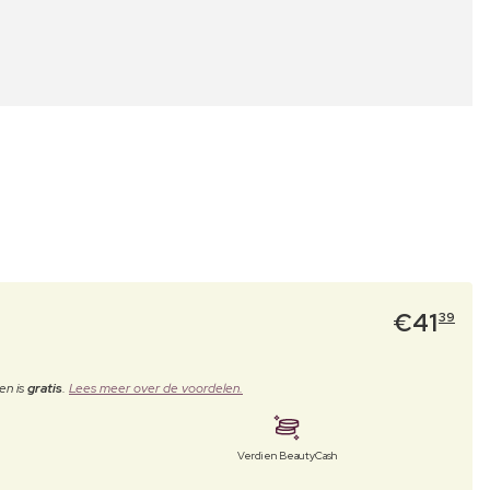
€
41
39
en is
gratis
.
Lees meer over de voordelen.
Verdien BeautyCash