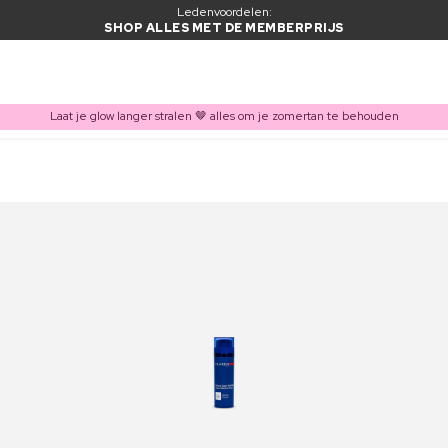
Ledenvoordelen:
SHOP ALLES MET DE MEMBERPRIJS
Laat je glow langer stralen 🤎 alles om je zomertan te behouden
ITEM TOEGEVOEGD AAN WINKELMAND
Vaak samen gekocht met