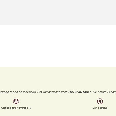
j aankoop tegen de ledenprijs. Het lidmaatschap kost
9,95 €/30 dagen
. De eerste 14 dag
Gratis bezorging vanaf €19
Vaste korting