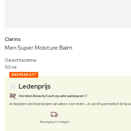
Clarins
Men Super Moisture Balm
Gezichtscrème
50 ml
BESPAAR
€7
10
Ledenprijs
Verdien BeautyCash op alle aankopen
Actieprijzen and ledenprijzen zijn alleen voor leden. Je wordt automatisch lid bi
Bezorging in 1-4 dagen