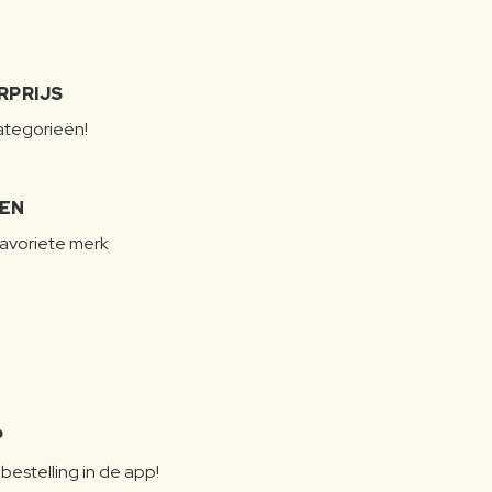
RPRIJS
categorieën!
LEN
favoriete merk
P
bestelling in de app!