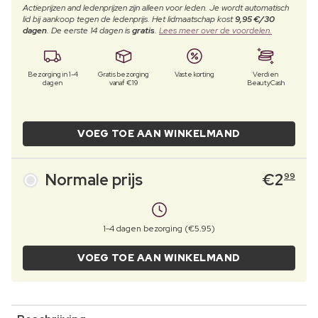
Actieprijzen and ledenprijzen zijn alleen voor leden. Je wordt automatisch
lid bij aankoop tegen de ledenprijs. Het lidmaatschap kost
9,95 €/30
dagen
. De eerste 14 dagen is
gratis
.
Lees meer over de voordelen.
Bezorging in 1-4
Gratis bezorging
Vaste korting
Verdien
dagen
vanaf €19
BeautyCash
VOEG TOE AAN WINKELMAND
Normale prijs
€
2
99
1-4 dagen bezorging (€5.95)
VOEG TOE AAN WINKELMAND