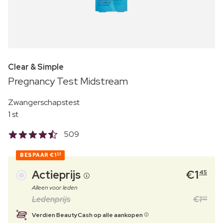
Clear & Simple
Pregnancy Test Midstream
Zwangerschapstest
1 st
509
BESPAAR
€1
54
Actieprijs
€
1
45
Alleen voor leden
Ledenprijs
€
1
49
Verdien BeautyCash op alle aankopen