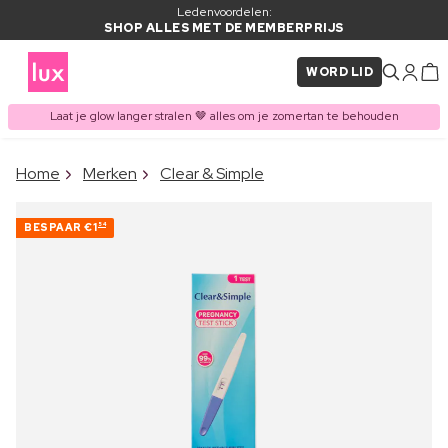
Ledenvoordelen:
SHOP ALLES MET DE MEMBERPRIJS
WORD LID
Laat je glow langer stralen 🤎 alles om je zomertan te behouden
×
Home
Merken
Clear & Simple
ITEM TOEGEVOEGD AAN
Vaak samen gekocht met
WINKELMAND
BESPAAR
€1
54