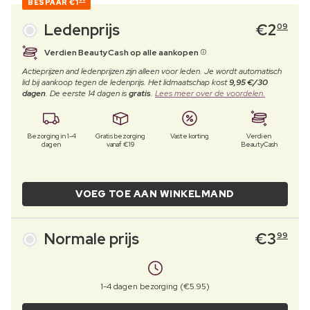
BESPAAR
€1
90
Ledenprijs
€
2
09
Verdien BeautyCash op alle aankopen
Actieprijzen and ledenprijzen zijn alleen voor leden. Je wordt automatisch
lid bij aankoop tegen de ledenprijs. Het lidmaatschap kost
9,95 €/30
dagen
. De eerste 14 dagen is
gratis
.
Lees meer over de voordelen.
Bezorging in 1-4
Gratis bezorging
Vaste korting
Verdien
dagen
vanaf €19
BeautyCash
VOEG TOE AAN WINKELMAND
Normale prijs
€
3
99
1-4 dagen bezorging (€5.95)