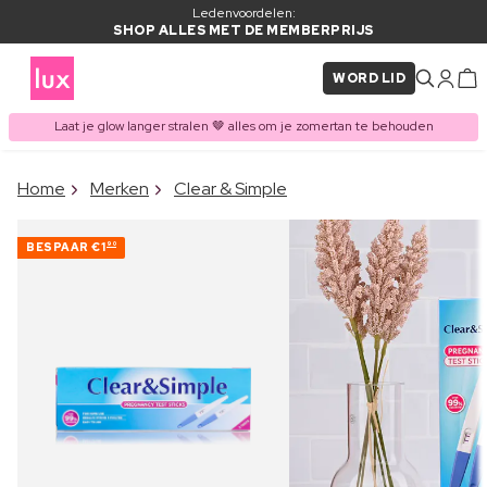
Ledenvoordelen:
SHOP ALLES MET DE MEMBERPRIJS
WORD LID
Laat je glow langer stralen 🤎 alles om je zomertan te behouden
×
Home
Merken
Clear & Simple
ITEM TOEGEVOEGD AAN
Vaak samen gekocht met
WINKELMAND
BESPAAR
€1
90