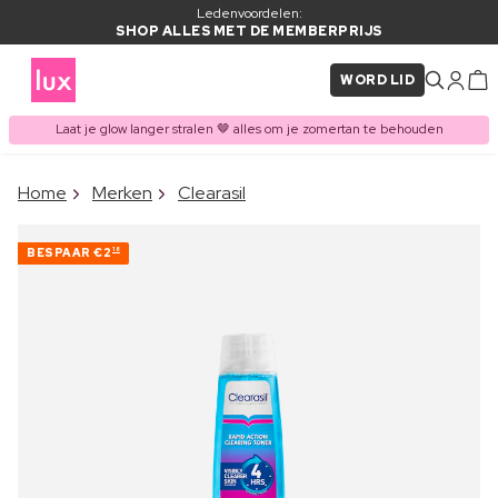
Ledenvoordelen:
SHOP ALLES MET DE MEMBERPRIJS
WORD LID
Laat je glow langer stralen 🤎 alles om je zomertan te behouden
×
Home
Merken
Clearasil
ITEM TOEGEVOEGD AAN
Vaak samen gekocht met
WINKELMAND
BESPAAR
€2
18