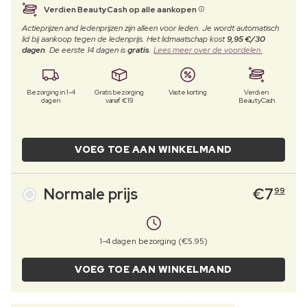
Verdien BeautyCash op alle aankopen
Actieprijzen and ledenprijzen zijn alleen voor leden. Je wordt automatisch
lid bij aankoop tegen de ledenprijs. Het lidmaatschap kost
9,95 €/30
dagen
. De eerste 14 dagen is
gratis
.
Lees meer over de voordelen.
Bezorging in 1-4
Gratis bezorging
Vaste korting
Verdien
dagen
vanaf €19
BeautyCash
VOEG TOE AAN WINKELMAND
Normale prijs
€
7
99
1-4 dagen bezorging (€5.95)
VOEG TOE AAN WINKELMAND