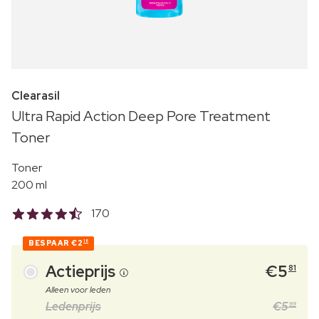
Clearasil
Ultra Rapid Action Deep Pore Treatment
Toner
Toner
200 ml
170
BESPAAR
€2
18
Actieprijs
€
5
81
Alleen voor leden
Ledenprijs
€
5
99