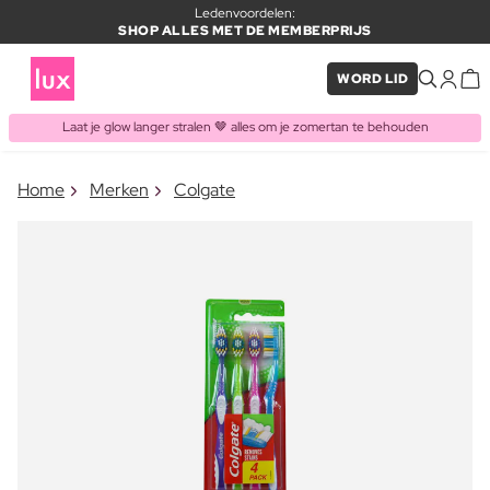
Ledenvoordelen:
SHOP ALLES MET DE MEMBERPRIJS
WORD LID
Laat je glow langer stralen 🤎 alles om je zomertan te behouden
×
Home
Merken
Colgate
ITEM TOEGEVOEGD AAN
Vaak samen gekocht met
WINKELMAND