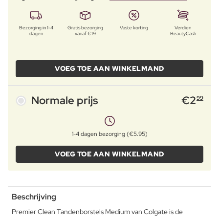
Bezorging in 1-4
Gratis bezorging
Vaste korting
Verdien
dagen
vanaf €19
BeautyCash
VOEG TOE AAN WINKELMAND
Normale prijs
€
2
99
1-4 dagen bezorging (€5.95)
VOEG TOE AAN WINKELMAND
Beschrijving
Premier Clean Tandenborstels Medium van Colgate is de