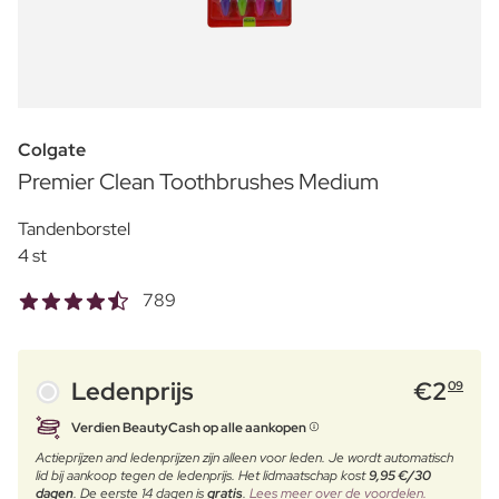
Colgate
Premier Clean Toothbrushes Medium
Tandenborstel
4 st
789
Ledenprijs
€
2
09
Verdien BeautyCash op alle aankopen
Actieprijzen and ledenprijzen zijn alleen voor leden. Je wordt automatisch
lid bij aankoop tegen de ledenprijs. Het lidmaatschap kost
9,95 €/30
dagen
. De eerste 14 dagen is
gratis
.
Lees meer over de voordelen.