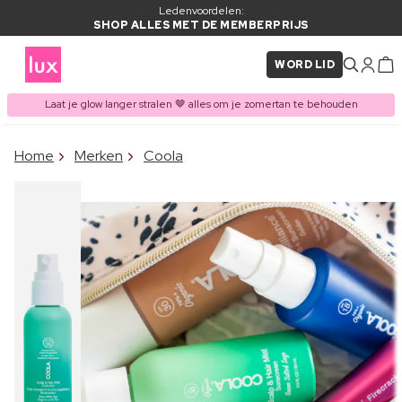
Ledenvoordelen:
SHOP ALLES MET DE MEMBERPRIJS
WORD LID
Laat je glow langer stralen 🤎 alles om je zomertan te behouden
×
Home
Merken
Coola
ITEM TOEGEVOEGD AAN
Vaak samen gekocht met
WINKELMAND