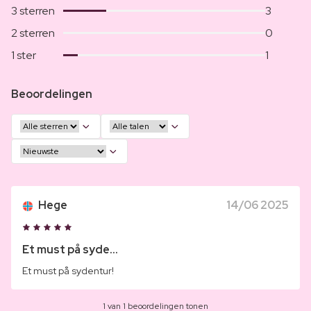
3 sterren
3
2 sterren
0
1 ster
1
Beoordelingen
Hege
14/06 2025
Et must på syde...
Et must på sydentur!
1 van 1 beoordelingen tonen