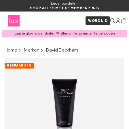
Ledenvoordelen:
SHOP ALLES MET DE MEMBERPRIJS
WORD LID
Laat je glow langer stralen 🤎 alles om je zomertan te behouden
×
Home
Merken
David Beckham
ITEM TOEGEVOEGD AAN
Vaak samen gekocht met
WINKELMAND
BESPAAR
66%