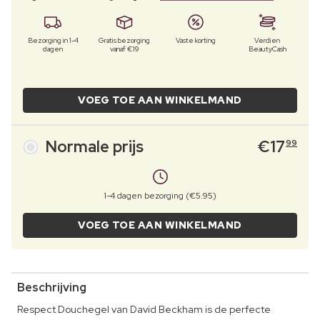
Bezorging in 1-4
Gratis bezorging
Vaste korting
Verdien
dagen
vanaf €19
BeautyCash
VOEG TOE AAN WINKELMAND
Normale prijs
€
17
99
1-4 dagen bezorging (€5.95)
VOEG TOE AAN WINKELMAND
Beschrijving
Respect Douchegel van David Beckham is de perfecte