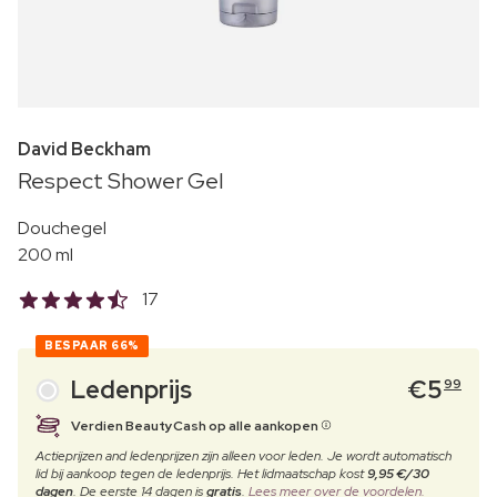
David Beckham
Respect Shower Gel
Douchegel
200 ml
17
BESPAAR
66%
Ledenprijs
€
5
99
Verdien BeautyCash op alle aankopen
Actieprijzen and ledenprijzen zijn alleen voor leden. Je wordt automatisch
lid bij aankoop tegen de ledenprijs. Het lidmaatschap kost
9,95 €/30
dagen
. De eerste 14 dagen is
gratis
.
Lees meer over de voordelen.