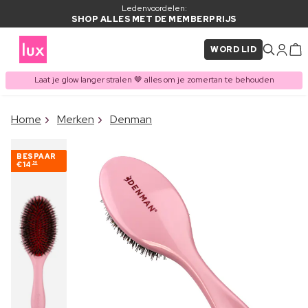
Ledenvoordelen:
SHOP ALLES MET DE MEMBERPRIJS
WORD LID
Laat je glow langer stralen 🤎 alles om je zomertan te behouden
×
Home
Merken
Denman
ITEM TOEGEVOEGD AAN
Vaak samen gekocht met
WINKELMAND
BESPAAR
€14
50