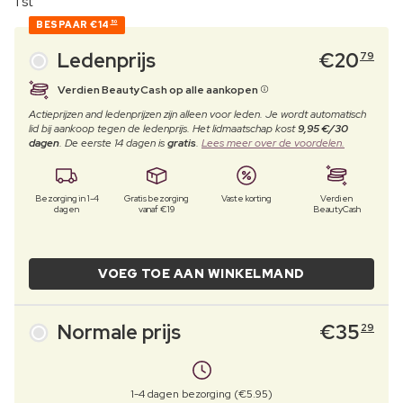
1 st
BESPAAR
€14
50
Ledenprijs
€
20
79
Verdien BeautyCash op alle aankopen
Actieprijzen and ledenprijzen zijn alleen voor leden. Je wordt automatisch
lid bij aankoop tegen de ledenprijs. Het lidmaatschap kost
9,95 €/30
dagen
. De eerste 14 dagen is
gratis
.
Lees meer over de voordelen.
Bezorging in 1-4
Gratis bezorging
Vaste korting
Verdien
dagen
vanaf €19
BeautyCash
VOEG TOE AAN WINKELMAND
Normale prijs
€
35
29
1-4 dagen bezorging (€5.95)