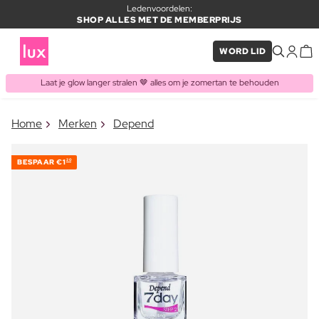
Ledenvoordelen:
SHOP ALLES MET DE MEMBERPRIJS
WORD LID
Laat je glow langer stralen 🤎 alles om je zomertan te behouden
×
Home
Merken
Depend
ITEM TOEGEVOEGD AAN
Vaak samen gekocht met
WINKELMAND
BESPAAR
€1
20