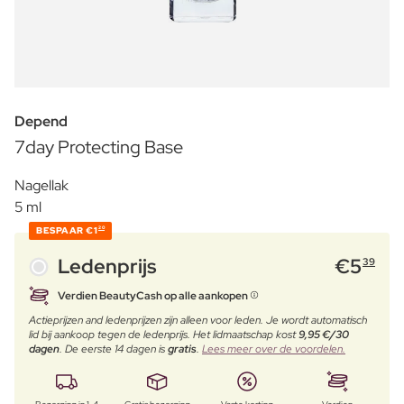
Depend
7day Protecting Base
Nagellak
5 ml
BESPAAR
€1
20
Ledenprijs
€
5
39
Verdien BeautyCash op alle aankopen
Actieprijzen and ledenprijzen zijn alleen voor leden. Je wordt automatisch
lid bij aankoop tegen de ledenprijs. Het lidmaatschap kost
9,95 €/30
dagen
. De eerste 14 dagen is
gratis
.
Lees meer over de voordelen.