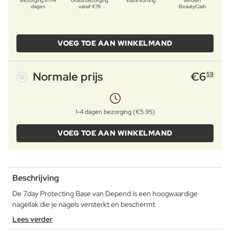
Bezorging in 1-4
Gratis bezorging
Vaste korting
Verdien
dagen
vanaf €19
BeautyCash
VOEG TOE AAN WINKELMAND
Normale prijs
€
6
59
1-4 dagen bezorging (€5.95)
VOEG TOE AAN WINKELMAND
Beschrijving
De 7day Protecting Base van Depend is een hoogwaardige
nagellak die je nagels versterkt en beschermt.
Lees verder