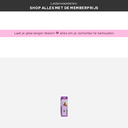
Ledenvoordelen:
SHOP ALLES MET DE MEMBERPRIJS
Laat je glow langer stralen 🤎 alles om je zomertan te behouden
ITEM TOEGEVOEGD AAN WINKELMAND
Vaak samen gekocht met