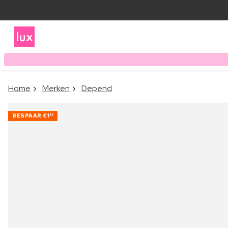
Home
Merken
Depend
BESPAAR
€1
20