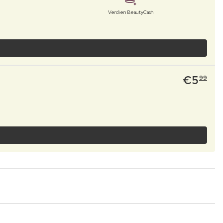
Verdien BeautyCash
€
5
99