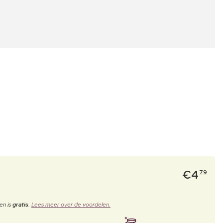
€
4
79
en is
gratis
.
Lees meer over de voordelen.