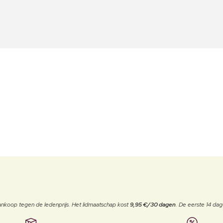
j aankoop tegen de ledenprijs. Het lidmaatschap kost
9,95 €/30 dagen
. De eerste 14 dag