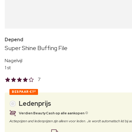
Depend
Super Shine Buffing File
Nagelvijl
1 st
7
BESPAAR
€1
20
Ledenprijs
Verdien BeautyCash op alle aankopen
Actieprijzen and ledenprijzen zijn alleen voor leden. Je wordt automatisch lid bi