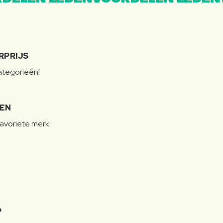
RPRIJS
categorieën!
LEN
favoriete merk
P