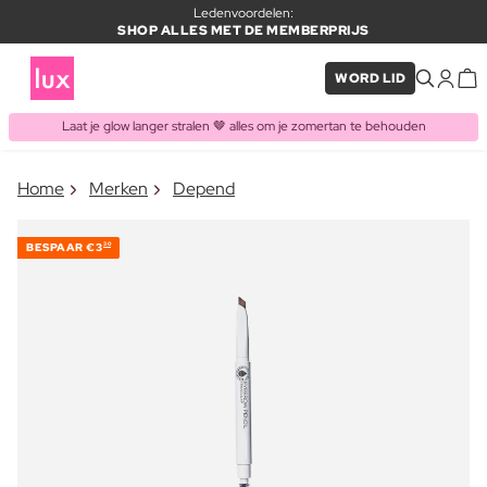
Ledenvoordelen:
SHOP ALLES MET DE MEMBERPRIJS
WORD LID
Laat je glow langer stralen 🤎 alles om je zomertan te behouden
×
Home
Merken
Depend
ITEM TOEGEVOEGD AAN
Vaak samen gekocht met
WINKELMAND
BESPAAR
€3
30