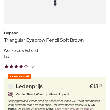
Depend
Triangular Eyebrow Pencil Soft Brown
Wenkbrauw Potlood
1 st
5
BESPAAR
€3
30
Ledenprijs
€
13
69
Verdien BeautyCash op alle aankopen
Actieprijzen and ledenprijzen zijn alleen voor leden. Je wordt automatisch
lid bij aankoop tegen de ledenprijs. Het lidmaatschap kost
9,95 €/30
dagen
. De eerste 14 dagen is
gratis
.
Lees meer over de voordelen.