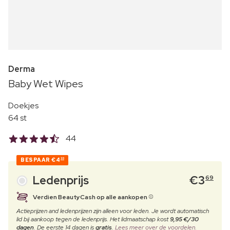
Derma
Baby Wet Wipes
Doekjes
64 st
44
BESPAAR
€4
30
Ledenprijs
€
3
69
Verdien BeautyCash op alle aankopen
Actieprijzen and ledenprijzen zijn alleen voor leden. Je wordt automatisch
lid bij aankoop tegen de ledenprijs. Het lidmaatschap kost
9,95 €/30
dagen
. De eerste 14 dagen is
gratis
.
Lees meer over de voordelen.