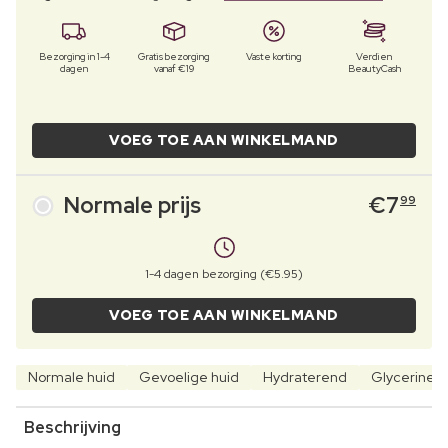
Bezorging in 1-4
Gratis bezorging
Vaste korting
Verdien
dagen
vanaf €19
BeautyCash
VOEG TOE AAN WINKELMAND
Normale prijs
€
7
99
1-4 dagen bezorging (€5.95)
VOEG TOE AAN WINKELMAND
Normale huid
Gevoelige huid
Hydraterend
Glycerine
Beschrijving