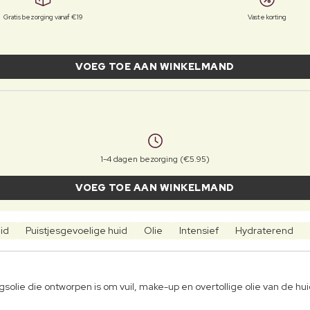
Gratis bezorging vanaf €19
Vaste korting
VOEG TOE AAN WINKELMAND
1-4 dagen bezorging (€5.95)
VOEG TOE AAN WINKELMAND
id
Puistjesgevoelige huid
Olie
Intensief
Hydraterend
olie die ontworpen is om vuil, make-up en overtollige olie van de hui