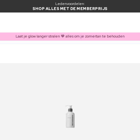
Ledenvoordelen:
SHOP ALLES MET DE MEMBERPRIJS
Laat je glow langer stralen 🤎 alles om je zomertan te behouden
ITEM TOEGEVOEGD AAN WINKELMAND
Vaak samen gekocht met