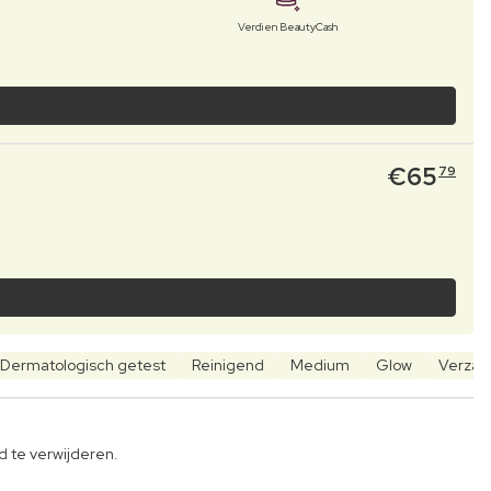
Verdien BeautyCash
€
65
79
Dermatologisch getest
Reinigend
Medium
Glow
Verzac
d te verwijderen.