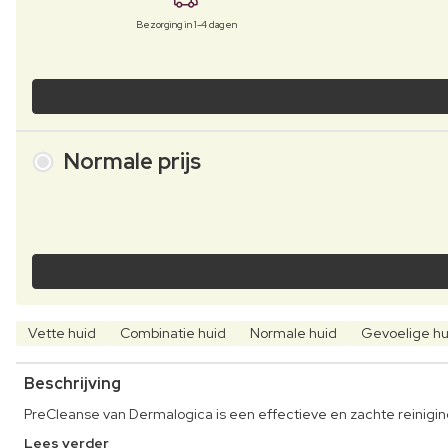
Bezorging in 1-4 dagen
Normale prijs
Vette huid
Combinatie huid
Normale huid
Gevoelige hu
Beschrijving
PreCleanse van Dermalogica is een effectieve en zachte reinigings
Lees verder