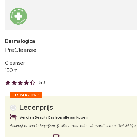
Dermalogica
PreCleanse
Cleanser
150 ml
59
BESPAAR
€12
80
Ledenprijs
Verdien BeautyCash op alle aankopen
Actieprijzen and ledenprijzen zijn alleen voor leden. Je wordt automatisch lid bi