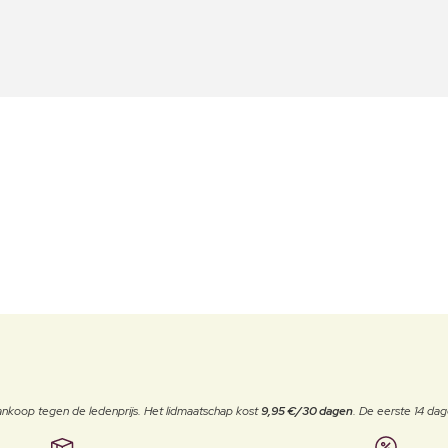
j aankoop tegen de ledenprijs. Het lidmaatschap kost
9,95 €/30 dagen
. De eerste 14 dag