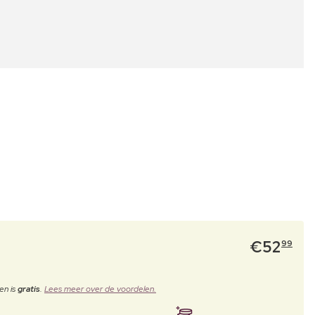
€
52
99
en is
gratis
.
Lees meer over de voordelen.