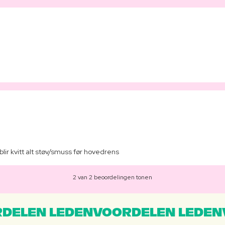
ir kvitt alt støv/smuss før hovedrens
2 van 2 beoordelingen tonen
DELEN LEDENVOORDELEN LEDEN