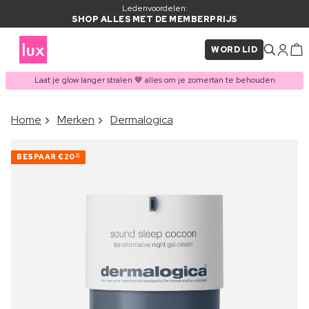
Ledenvoordelen:
SHOP ALLES MET DE MEMBERPRIJS
WORD LID
Laat je glow langer stralen 🤎 alles om je zomertan te behouden
×
Home
Merken
Dermalogica
ITEM TOEGEVOEGD AAN
Vaak samen gekocht met
WINKELMAND
BESPAAR
€20
10