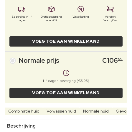
Bezorging in 1-4
Gratis bezorging
Vaste korting
Verdien
dagen
vanaf €19
BeautyCash
VOEG TOE AAN WINKELMAND
Normale prijs
€
106
59
1-4 dagen bezorging (€5.95)
VOEG TOE AAN WINKELMAND
Combinatie huid
Volwassen huid
Normale huid
Gevoeli
Beschrijving