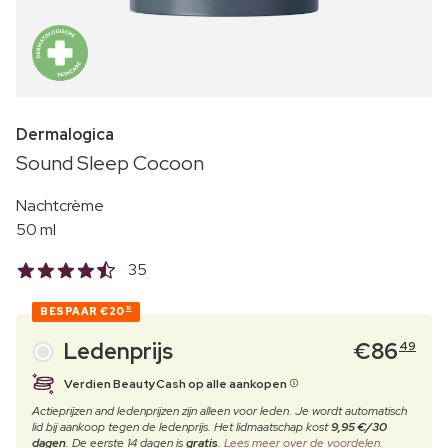
Dermalogica
Sound Sleep Cocoon
Nachtcrème
50 ml
35
BESPAAR
€20
10
Ledenprijs
€
86
49
Verdien BeautyCash op alle aankopen
Actieprijzen and ledenprijzen zijn alleen voor leden. Je wordt automatisch
lid bij aankoop tegen de ledenprijs. Het lidmaatschap kost
9,95 €/30
dagen
. De eerste 14 dagen is
gratis
.
Lees meer over de voordelen.