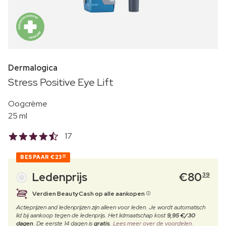
Dermalogica
Stress Positive Eye Lift
Oogcrème
25 ml
17
BESPAAR
€23
00
Ledenprijs
€
80
39
Verdien BeautyCash op alle aankopen
Actieprijzen and ledenprijzen zijn alleen voor leden. Je wordt automatisch
lid bij aankoop tegen de ledenprijs. Het lidmaatschap kost
9,95 €/30
dagen
. De eerste 14 dagen is
gratis
.
Lees meer over de voordelen.