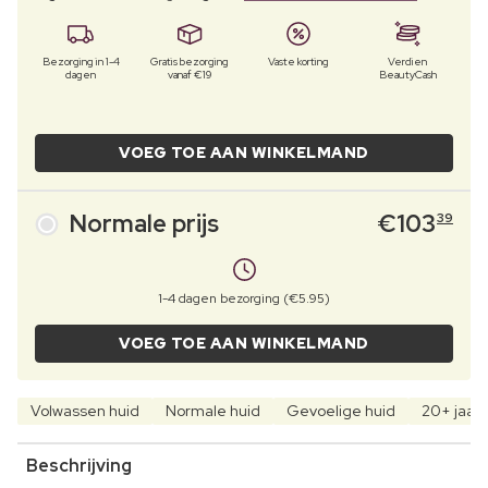
Bezorging in 1-4
Gratis bezorging
Vaste korting
Verdien
dagen
vanaf €19
BeautyCash
VOEG TOE AAN WINKELMAND
Normale prijs
€
103
39
1-4 dagen bezorging (€5.95)
VOEG TOE AAN WINKELMAND
Volwassen huid
Normale huid
Gevoelige huid
20+ jaar
Beschrijving