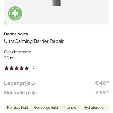
OUTLET
Dermalogica
UltraCalming Barrier Repair
Gezichtscrème
30 ml
7
Ledenprijs
€
46
99
Normale prijs
€
59
99
Normale huid
Gevoelige huid
Intensief
Hydraterend
V