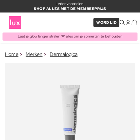
Ledenvoordelen:
SHOP ALLES MET DE MEMBERPRIJS
WORD LID
Laat je glow langer stralen 🤎 alles om je zomertan te behouden
×
Home
Merken
Dermalogica
ITEM TOEGEVOEGD AAN
Vaak samen gekocht met
WINKELMAND