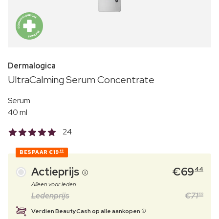
Dermalogica
UltraCalming Serum Concentrate
Serum
40 ml
24
BESPAAR
€19
85
Actieprijs
€
69
44
Alleen voor leden
Ledenprijs
€
71
59
Verdien BeautyCash op alle aankopen