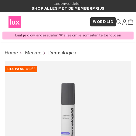
Ledenvoordelen:
SHOP ALLES MET DE MEMBERPRIJS
WORD LID
Laat je glow langer stralen 🤎 alles om je zomertan te behouden
×
Home
Merken
Dermalogica
ITEM TOEGEVOEGD AAN
Vaak samen gekocht met
WINKELMAND
BESPAAR
€19
85