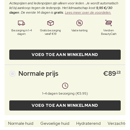
Actieprijzen and ledenprijzen zijn alleen voor leden. Je wordt automatisch
lid bij aankoop tegen de ledenprijs. Het lidmaatschap kost
9,95 €/30
dagen
. De eerste 14 dagen is
gratis
.
Lees meer over de voordelen.
Bezorging in 1-4
Gratis bezorging
Vaste korting
Verdien
dagen
vanaf €19
BeautyCash
VOEG TOE AAN WINKELMAND
Normale prijs
€
89
29
1-4 dagen bezorging (€5.95)
VOEG TOE AAN WINKELMAND
Normale huid
Gevoelige huid
Hydraterend
Verzachte