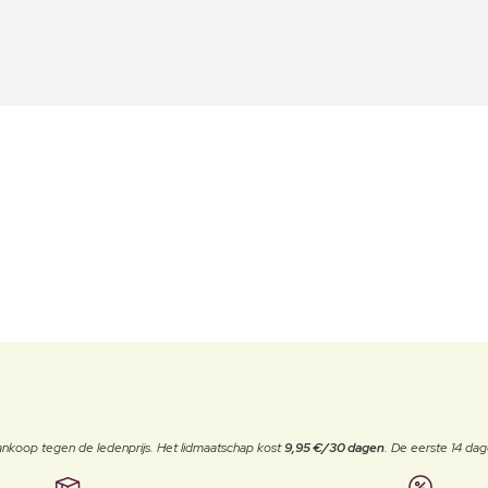
j aankoop tegen de ledenprijs. Het lidmaatschap kost
9,95 €/30 dagen
. De eerste 14 dag