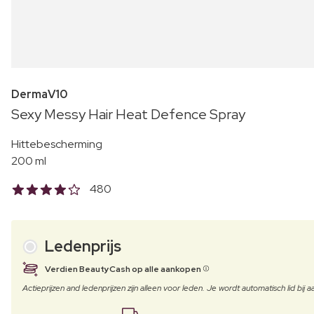
DermaV10
Sexy Messy Hair Heat Defence Spray
Hittebescherming
200 ml
480
Ledenprijs
Verdien BeautyCash op alle aankopen
Actieprijzen and ledenprijzen zijn alleen voor leden. Je wordt automatisch lid bi