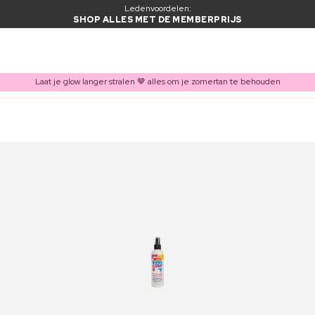
Ledenvoordelen:
SHOP ALLES MET DE MEMBERPRIJS
Laat je glow langer stralen 🤎 alles om je zomertan te behouden
ITEM TOEGEVOEGD AAN WINKELMAND
Vaak samen gekocht met