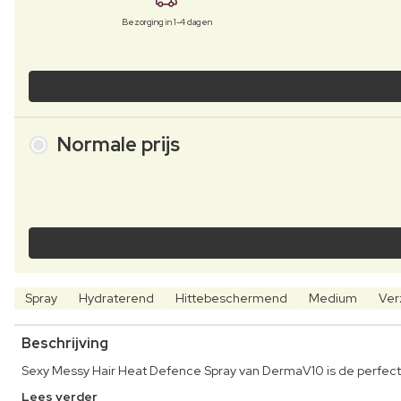
Bezorging in 1-4 dagen
Normale prijs
Spray
Hydraterend
Hittebeschermend
Medium
Ver
Beschrijving
Sexy Messy Hair Heat Defence Spray van DermaV10 is de perfec
Lees verder