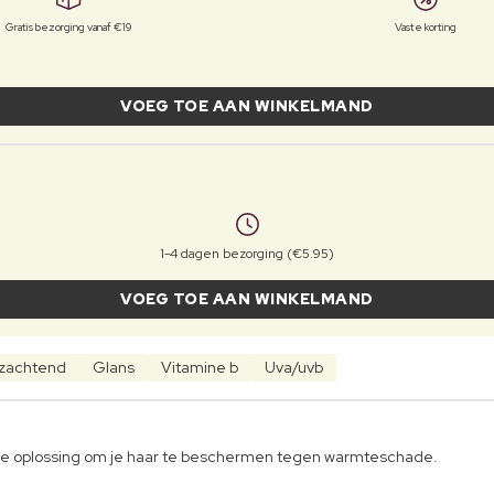
Gratis bezorging vanaf €19
Vaste korting
VOEG TOE AAN WINKELMAND
1-4 dagen bezorging (€5.95)
VOEG TOE AAN WINKELMAND
zachtend
Glans
Vitamine b
Uva/uvb
te oplossing om je haar te beschermen tegen warmteschade.