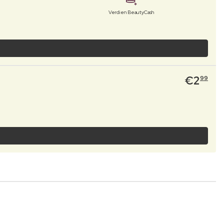
Verdien BeautyCash
€
2
99