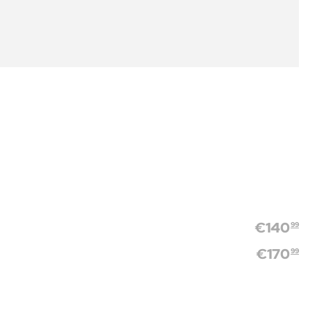
€
140
99
€
170
99