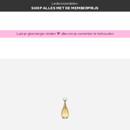
Ledenvoordelen:
SHOP ALLES MET DE MEMBERPRIJS
Laat je glow langer stralen 🤎 alles om je zomertan te behouden
ITEM TOEGEVOEGD AAN WINKELMAND
Vaak samen gekocht met