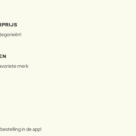
RPRIJS
ategorieën!
EN
favoriete merk
estelling in de app!