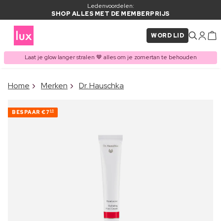
Ledenvoordelen:
SHOP ALLES MET DE MEMBERPRIJS
WORD LID
Laat je glow langer stralen 🤎 alles om je zomertan te behouden
×
Home
Merken
Dr. Hauschka
ITEM TOEGEVOEGD AAN
Vaak samen gekocht met
WINKELMAND
BESPAAR
€7
05