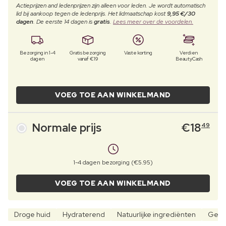
Actieprijzen and ledenprijzen zijn alleen voor leden. Je wordt automatisch
lid bij aankoop tegen de ledenprijs. Het lidmaatschap kost
9,95 €/30
dagen
. De eerste 14 dagen is
gratis
.
Lees meer over de voordelen.
Bezorging in 1-4
Gratis bezorging
Vaste korting
Verdien
dagen
vanaf €19
BeautyCash
VOEG TOE AAN WINKELMAND
Normale prijs
€
18
49
1-4 dagen bezorging (€5.95)
VOEG TOE AAN WINKELMAND
Droge huid
Hydraterend
Natuurlijke ingrediënten
Geen 