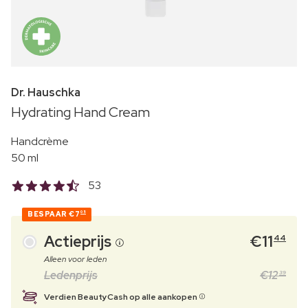
Dr. Hauschka
Hydrating Hand Cream
Handcrème
50 ml
53
BESPAAR
€7
05
Actieprijs
€
11
44
Alleen voor leden
Ledenprijs
€
12
39
Verdien BeautyCash op alle aankopen