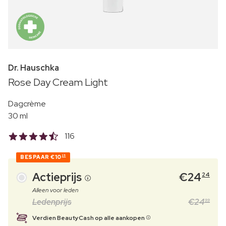
Dr. Hauschka
Rose Day Cream Light
Dagcrème
30 ml
116
BESPAAR
€10
25
Actieprijs
€
24
24
Alleen voor leden
Ledenprijs
€
24
99
Verdien BeautyCash op alle aankopen