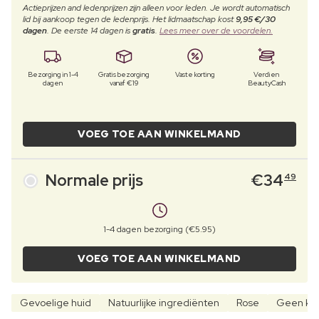
Actieprijzen and ledenprijzen zijn alleen voor leden. Je wordt automatisch
lid bij aankoop tegen de ledenprijs. Het lidmaatschap kost
9,95 €/30
dagen
. De eerste 14 dagen is
gratis
.
Lees meer over de voordelen.
Bezorging in 1-4
Gratis bezorging
Vaste korting
Verdien
dagen
vanaf €19
BeautyCash
VOEG TOE AAN WINKELMAND
Normale prijs
€
34
49
1-4 dagen bezorging (€5.95)
VOEG TOE AAN WINKELMAND
Gevoelige huid
Natuurlijke ingrediënten
Rose
Geen kle