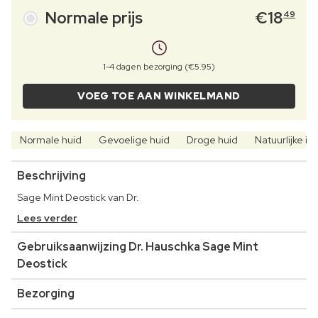
Normale prijs
€
18
49
1-4 dagen bezorging (€5.95)
VOEG TOE AAN WINKELMAND
Normale huid
Gevoelige huid
Droge huid
Natuurlijke i
Beschrijving
Sage Mint Deostick van Dr.
Lees verder
Gebruiksaanwijzing Dr. Hauschka Sage Mint
Deostick
Bezorging