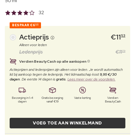
50 ml
32
BESPAAR
€6
96
Actieprijs
€
11
53
Alleen voor leden
Ledenprijs
€
11
79
Verdien BeautyCash op alle aankopen
Actieprijzen and ledenprijzen zijn alleen voor leden. Je wordt automatisch
lid bij aankoop tegen de ledenprijs. Het lidmaatschap kost
9,95 €/30
dagen
. De eerste 14 dagen is
gratis
.
Lees meer over de voordelen.
Bezorging in 1-4
Gratis bezorging
Vaste korting
Verdien
dagen
vanaf €19
BeautyCash
VOEG TOE AAN WINKELMAND