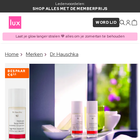
Ledenvoordelen:
SHOP ALLES MET DE MEMBERPRIJS
WORD LID
Laat je glow langer stralen 🤎 alles om je zomertan te behouden
×
Home
Merken
Dr. Hauschka
ITEM TOEGEVOEGD AAN
Vaak samen gekocht met
WINKELMAND
BESPAAR
€6
96