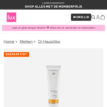
Ledenvoordelen:
SHOP ALLES MET DE MEMBERPRIJS
WORD LID
Laat je glow langer stralen 🤎 alles om je zomertan te behouden
×
Home
Merken
Dr. Hauschka
ITEM TOEGEVOEGD AAN
Vaak samen gekocht met
WINKELMAND
BESPAAR
€16
80