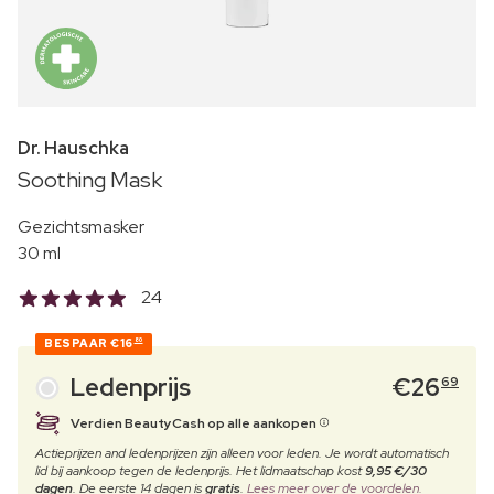
Dr. Hauschka
Soothing Mask
Gezichtsmasker
30 ml
24
BESPAAR
€16
80
Ledenprijs
€
26
69
Verdien BeautyCash op alle aankopen
Actieprijzen and ledenprijzen zijn alleen voor leden. Je wordt automatisch
lid bij aankoop tegen de ledenprijs. Het lidmaatschap kost
9,95 €/30
dagen
. De eerste 14 dagen is
gratis
.
Lees meer over de voordelen.