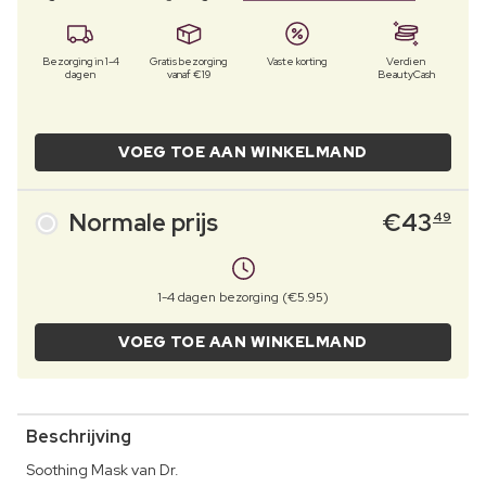
Bezorging in 1-4
Gratis bezorging
Vaste korting
Verdien
dagen
vanaf €19
BeautyCash
VOEG TOE AAN WINKELMAND
Normale prijs
€
43
49
1-4 dagen bezorging (€5.95)
VOEG TOE AAN WINKELMAND
Beschrijving
Soothing Mask van Dr.