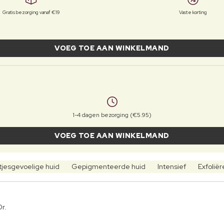
Gratis bezorging vanaf €19
Vaste korting
VOEG TOE AAN WINKELMAND
1-4 dagen bezorging (€5.95)
VOEG TOE AAN WINKELMAND
tjesgevoelige huid
Gepigmenteerde huid
Intensief
Exfolië
r.