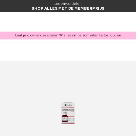
Ledenvoordelen:
SHOP ALLES MET DE MEMBERPRIJS
Laat je glow langer stralen 🤎 alles om je zomertan te behouden
ITEM TOEGEVOEGD AAN WINKELMAND
Vaak samen gekocht met