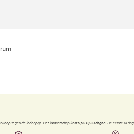
erum
j aankoop tegen de ledenprijs. Het lidmaatschap kost
9,95 €/30 dagen
. De eerste 14 dag