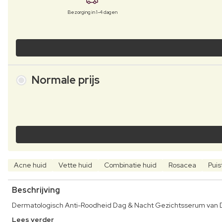
Bezorging in 1-4 dagen
Normale prijs
Acne huid
Vette huid
Combinatie huid
Rosacea
Puis
Beschrijving
Dermatologisch Anti-Roodheid Dag & Nacht Gezichtsserum van D
Lees verder