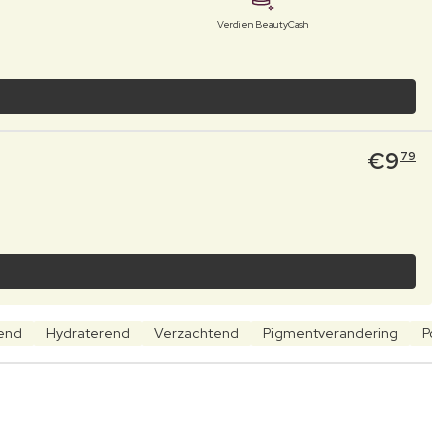
Verdien BeautyCash
€
9
79
rend
Hydraterend
Verzachtend
Pigmentverandering
Por