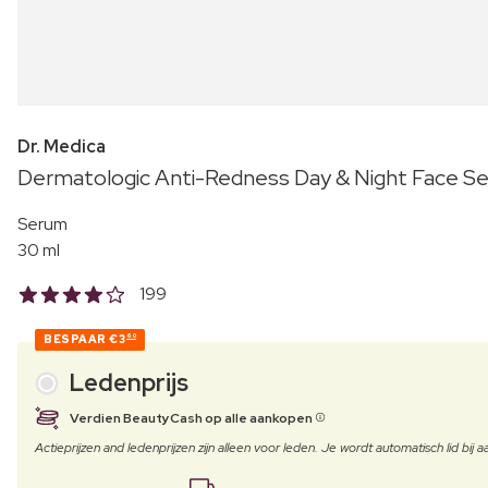
Dr. Medica
Dermatologic Anti-Redness Day & Night Face S
Serum
30 ml
199
BESPAAR
€3
60
Ledenprijs
Verdien BeautyCash op alle aankopen
Actieprijzen and ledenprijzen zijn alleen voor leden. Je wordt automatisch lid bi