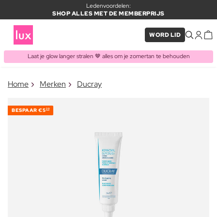
Ledenvoordelen:
SHOP ALLES MET DE MEMBERPRIJS
WORD LID
Laat je glow langer stralen 🤎 alles om je zomertan te behouden
×
Home
Merken
Ducray
ITEM TOEGEVOEGD AAN
Vaak samen gekocht met
WINKELMAND
BESPAAR
€5
20