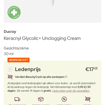
Ducray
Keracnyl Glycolic+ Unclogging Cream
Gezichtscrème
30 ml
BESPAAR
€5
20
Ledenprijs
€
17
29
Verdien BeautyCash op alle aankopen
Actieprijzen and ledenprijzen zijn alleen voor leden. Je wordt automatisch
lid bij aankoop tegen de ledenprijs. Het lidmaatschap kost
9,95 €/30
dagen
. De eerste 14 dagen is
gratis
.
Lees meer over de voordelen.