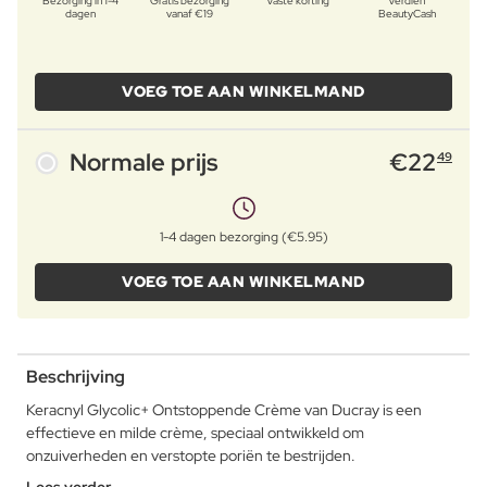
Bezorging in 1-4
Gratis bezorging
Vaste korting
Verdien
dagen
vanaf €19
BeautyCash
VOEG TOE AAN WINKELMAND
Normale prijs
€
22
49
1-4 dagen bezorging (€5.95)
VOEG TOE AAN WINKELMAND
Beschrijving
Keracnyl Glycolic+ Ontstoppende Crème van Ducray is een
effectieve en milde crème, speciaal ontwikkeld om
onzuiverheden en verstopte poriën te bestrijden.