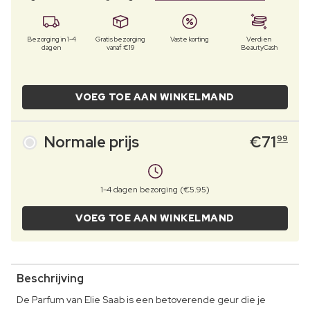
Bezorging in 1-4
Gratis bezorging
Vaste korting
Verdien
dagen
vanaf €19
BeautyCash
VOEG TOE AAN WINKELMAND
Normale prijs
€
71
99
1-4 dagen bezorging (€5.95)
VOEG TOE AAN WINKELMAND
Beschrijving
De Parfum van Elie Saab is een betoverende geur die je