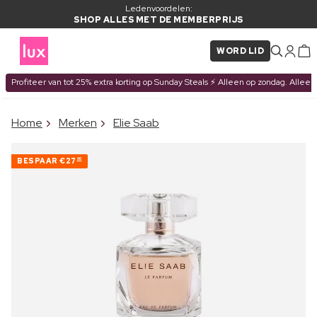
Ledenvoordelen:
SHOP ALLES MET DE MEMBERPRIJS
WORD LID
Profiteer van tot 25% extra korting op Sunday Steals ⚡ Alleen op zondag. Alleen
×
Home
Merken
Elie Saab
ITEM TOEGEVOEGD AAN
Vaak samen gekocht met
WINKELMAND
BESPAAR
€27
00