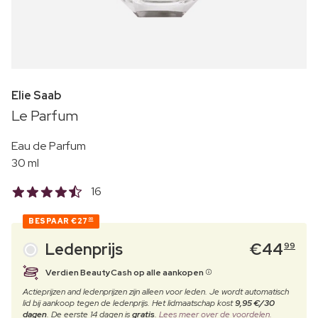
Elie Saab
Le Parfum
Eau de Parfum
30 ml
16
BESPAAR
€27
00
Ledenprijs
€
44
99
Verdien BeautyCash op alle aankopen
Actieprijzen and ledenprijzen zijn alleen voor leden. Je wordt automatisch
lid bij aankoop tegen de ledenprijs. Het lidmaatschap kost
9,95 €/30
dagen
. De eerste 14 dagen is
gratis
.
Lees meer over de voordelen.