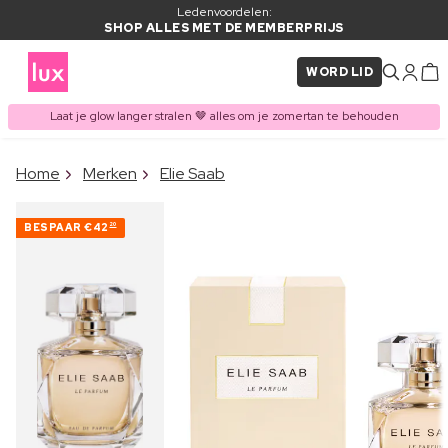
Ledenvoordelen:
SHOP ALLES MET DE MEMBERPRIJS
WORD LID
Laat je glow langer stralen 🤎 alles om je zomertan te behouden
×
Home
Merken
Elie Saab
ITEM TOEGEVOEGD AAN
Vaak samen gekocht met
WINKELMAND
BESPAAR
€42
20