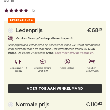
50 ml
15
BESPAAR
€42
20
Ledenprijs
€
68
29
Verdien BeautyCash op alle aankopen
Actieprijzen and ledenprijzen zijn alleen voor leden. Je wordt automatisch
lid bij aankoop tegen de ledenprijs. Het lidmaatschap kost
9,95 €/30
dagen
. De eerste 14 dagen is
gratis
.
Lees meer over de voordelen.
Bezorging in 1-4
Gratis bezorging
Vaste korting
Verdien
dagen
vanaf €19
BeautyCash
VOEG TOE AAN WINKELMAND
Normale prijs
€
110
49