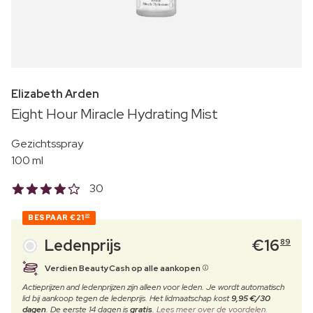
Elizabeth Arden
Eight Hour Miracle Hydrating Mist
Gezichtsspray
100 ml
30
BESPAAR
€21
20
Ledenprijs
€
16
89
Verdien BeautyCash op alle aankopen
Actieprijzen and ledenprijzen zijn alleen voor leden. Je wordt automatisch
lid bij aankoop tegen de ledenprijs. Het lidmaatschap kost
9,95 €/30
dagen
. De eerste 14 dagen is
gratis
.
Lees meer over de voordelen.