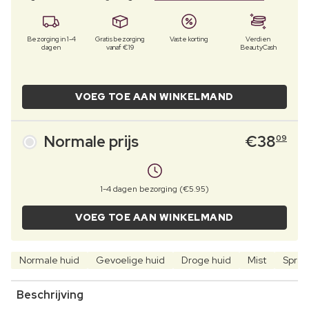
Bezorging in 1-4
Gratis bezorging
Vaste korting
Verdien
dagen
vanaf €19
BeautyCash
VOEG TOE AAN WINKELMAND
Normale prijs
€
38
09
1-4 dagen bezorging (€5.95)
VOEG TOE AAN WINKELMAND
Normale huid
Gevoelige huid
Droge huid
Mist
Spray
Beschrijving