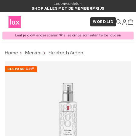
Ledenvoordelen:
SHOP ALLES MET DE MEMBERPRIJS
WORD LID
Laat je glow langer stralen 🤎 alles om je zomertan te behouden
×
Home
Merken
Elizabeth Arden
ITEM TOEGEVOEGD AAN
Vaak samen gekocht met
WINKELMAND
BESPAAR
€21
20