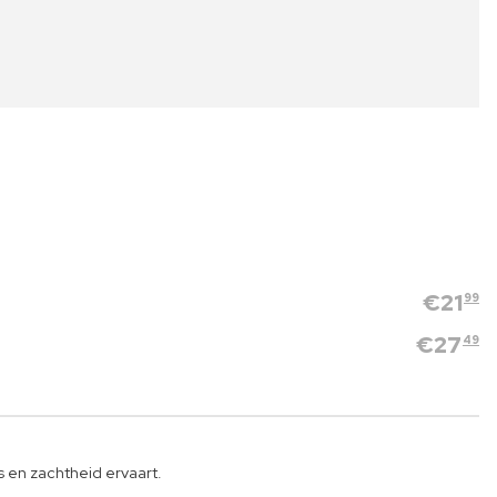
€
21
99
€
27
49
 en zachtheid ervaart.