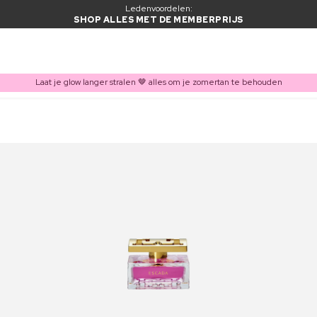
Ledenvoordelen:
SHOP ALLES MET DE MEMBERPRIJS
Laat je glow langer stralen 🤎 alles om je zomertan te behouden
ITEM TOEGEVOEGD AAN WINKELMAND
Vaak samen gekocht met