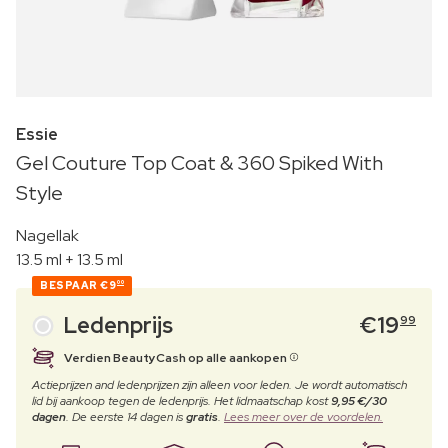
Essie
Gel Couture Top Coat & 360 Spiked With
Style
Nagellak
13.5 ml + 13.5 ml
BESPAAR
€9
00
Ledenprijs
€
19
99
Verdien BeautyCash op alle aankopen
Actieprijzen and ledenprijzen zijn alleen voor leden. Je wordt automatisch
lid bij aankoop tegen de ledenprijs. Het lidmaatschap kost
9,95 €/30
dagen
. De eerste 14 dagen is
gratis
.
Lees meer over de voordelen.