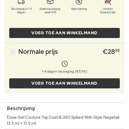
Bezorging in 1-4
Gratis bezorging
Vaste korting
Verdien
dagen
vanaf €19
BeautyCash
VOEG TOE AAN WINKELMAND
Normale prijs
€
28
99
1-4 dagen bezorging (€5.95)
VOEG TOE AAN WINKELMAND
Beschrijving
Essie Gel Couture Top Coat & 360 Spiked With Style Nagellak
13.5 ml + 13.5 ml.