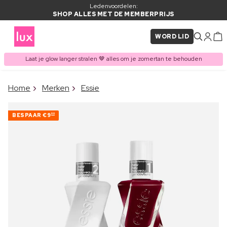
Ledenvoordelen:
SHOP ALLES MET DE MEMBERPRIJS
WORD LID
Laat je glow langer stralen 🤎 alles om je zomertan te behouden
×
Home
Merken
Essie
ITEM TOEGEVOEGD AAN
Vaak samen gekocht met
WINKELMAND
BESPAAR
€9
00