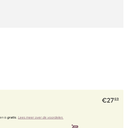
€
27
69
en is
gratis
.
Lees meer over de voordelen.