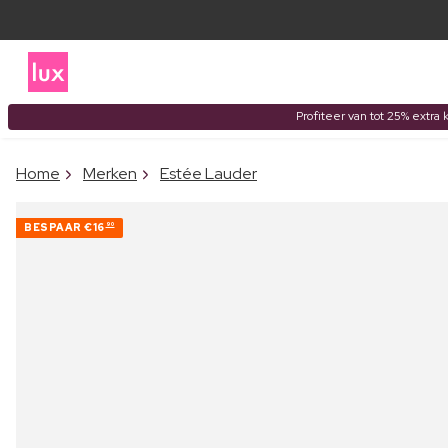
Profiteer van tot 25% extra 
Home
Merken
Estée Lauder
BESPAAR
€16
90