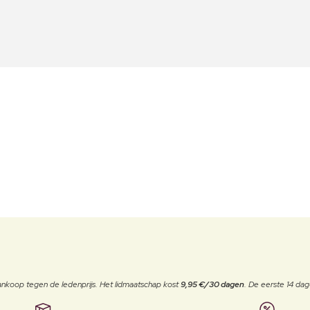
j aankoop tegen de ledenprijs. Het lidmaatschap kost
9,95 €/30 dagen
. De eerste 14 dag