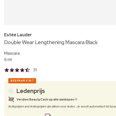
Estée Lauder
Double Wear Lengthening Mascara Black
Mascara
6 ml
31
BESPAAR
€16
90
Ledenprijs
Verdien BeautyCash op alle aankopen
Actieprijzen and ledenprijzen zijn alleen voor leden. Je wordt automatisch lid bi