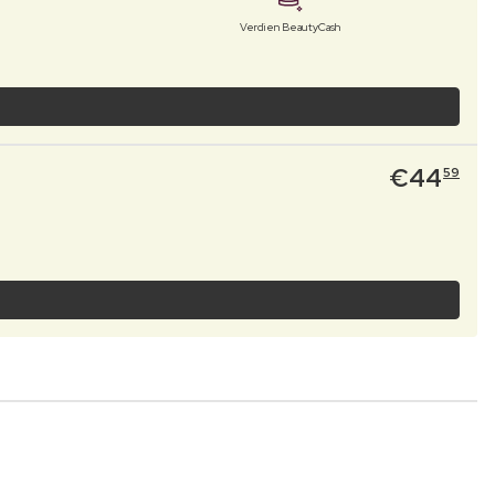
Verdien BeautyCash
€
44
59