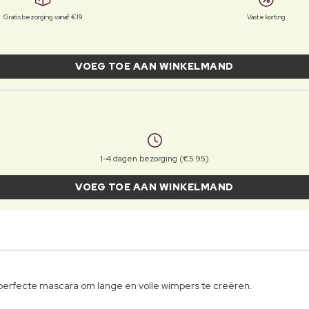
Gratis bezorging vanaf €19
Vaste korting
VOEG TOE AAN WINKELMAND
1-4 dagen bezorging (€5.95)
VOEG TOE AAN WINKELMAND
perfecte mascara om lange en volle wimpers te creëren.